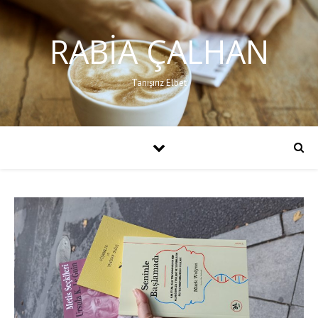
RABIA ÇALHAN
Tanışırız Elbet