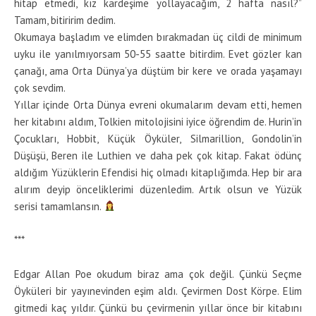
hitap etmedi, kız kardeşime yollayacağım, 2 hafta nasıl?”
Tamam, bitiririm dedim.
Okumaya başladım ve elimden bırakmadan üç cildi de minimum
uyku ile yanılmıyorsam 50-55 saatte bitirdim. Evet gözler kan
çanağı, ama Orta Dünya’ya düştüm bir kere ve orada yaşamayı
çok sevdim.
Yıllar içinde Orta Dünya evreni okumalarım devam etti, hemen
her kitabını aldım, Tolkien mitolojisini iyice öğrendim de. Hurin’in
Çocukları, Hobbit, Küçük Öyküler, Silmarillion, Gondolin’in
Düşüşü, Beren ile Luthien ve daha pek çok kitap. Fakat ödünç
aldığım Yüzüklerin Efendisi hiç olmadı kitaplığımda. Hep bir ara
alırım deyip önceliklerimi düzenledim. Artık olsun ve Yüzük
serisi tamamlansın.
***
Edgar Allan Poe okudum biraz ama çok değil. Çünkü Seçme
Öyküleri bir yayınevinden eşim aldı. Çevirmen Dost Körpe. Elim
gitmedi kaç yıldır. Çünkü bu çevirmenin yıllar önce bir kitabını