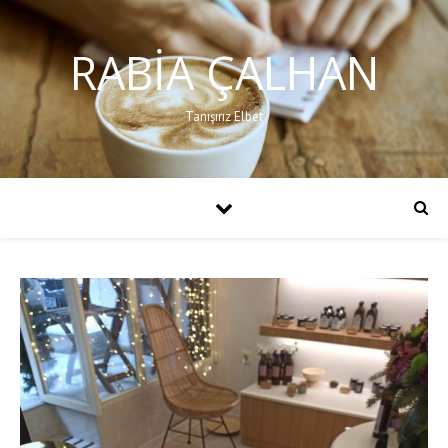
RABIA ÇALHAN
Tanışırız Elbet