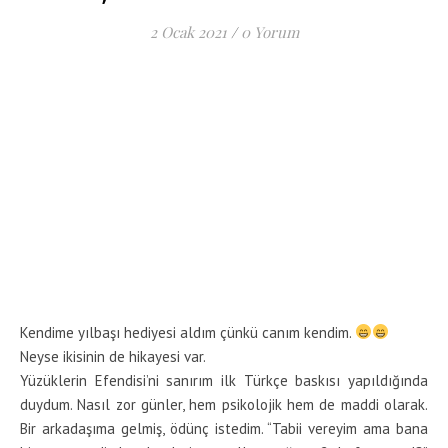
2 Ocak 2021
/
0 Yorum
Kendime yılbaşı hediyesi aldım çünkü canım kendim.
Neyse ikisinin de hikayesi var.
Yüzüklerin Efendisi’ni sanırım ilk Türkçe baskısı yapıldığında
duydum. Nasıl zor günler, hem psikolojik hem de maddi olarak.
Bir arkadaşıma gelmiş, ödünç istedim. “Tabii vereyim ama bana