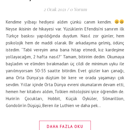
2 Ocak 2021
/
0 Yorum
Kendime yılbaşı hediyesi aldım çünkü canım kendim.
Neyse ikisinin de hikayesi var. Yüzüklerin Efendisi’ni sanırım ilk
Türkçe baskısı yapıldığında duydum. Nasıl zor günler, hem
psikolojik hem de maddi olarak. Bir arkadaşıma gelmiş, ödünç
istedim. “Tabii vereyim ama bana hitap etmedi, kız kardeşime
yollayacağım, 2 hafta nasıl?” Tamam, bitiririm dedim. Okumaya
başladım ve elimden bırakmadan üç cildi de minimum uyku ile
yanılmıyorsam 50-55 saatte bitirdim. Evet gözler kan çanağı,
ama Orta Dünya’ya düştüm bir kere ve orada yaşamayı çok
sevdim. Yıllar içinde Orta Dünya evreni okumalarım devam etti,
hemen her kitabını aldım, Tolkien mitolojisini iyice öğrendim de.
Hurin’in Çocukları, Hobbit, Küçük Öyküler, Silmarillion,
Gondolin’in Düşüşü, Beren ile Luthien ve daha pek…
DAHA FAZLA OKU