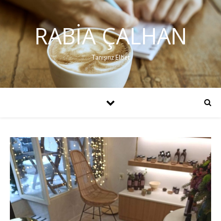
RABIA ÇALHAN
Tanışırız Elbet