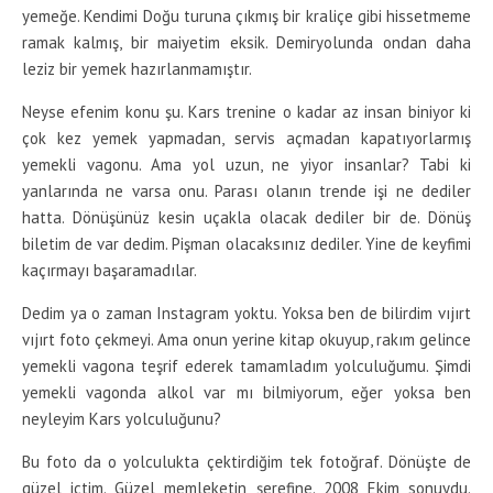
yemeğe. Kendimi Doğu turuna çıkmış bir kraliçe gibi hissetmeme
ramak kalmış, bir maiyetim eksik. Demiryolunda ondan daha
leziz bir yemek hazırlanmamıştır.
Neyse efenim konu şu. Kars trenine o kadar az insan biniyor ki
çok kez yemek yapmadan, servis açmadan kapatıyorlarmış
yemekli vagonu. Ama yol uzun, ne yiyor insanlar? Tabi ki
yanlarında ne varsa onu. Parası olanın trende işi ne dediler
hatta. Dönüşünüz kesin uçakla olacak dediler bir de. Dönüş
biletim de var dedim. Pişman olacaksınız dediler. Yine de keyfimi
kaçırmayı başaramadılar.
Dedim ya o zaman Instagram yoktu. Yoksa ben de bilirdim vıjırt
vıjırt foto çekmeyi. Ama onun yerine kitap okuyup, rakım gelince
yemekli vagona teşrif ederek tamamladım yolculuğumu. Şimdi
yemekli vagonda alkol var mı bilmiyorum, eğer yoksa ben
neyleyim Kars yolculuğunu?
Bu foto da o yolculukta çektirdiğim tek fotoğraf. Dönüşte de
güzel içtim. Güzel memleketin şerefine. 2008 Ekim sonuydu.