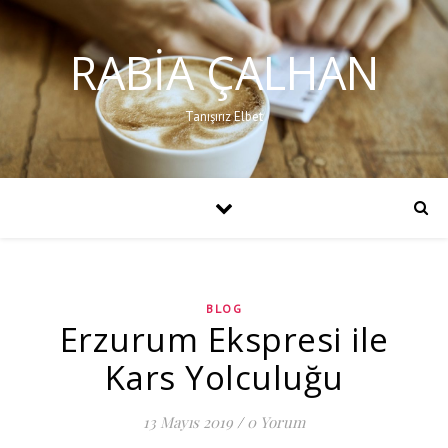
RABIA ÇALHAN
Tanışırız Elbet
BLOG
Erzurum Ekspresi ile
Kars Yolculuğu
13 Mayıs 2019
/
0 Yorum