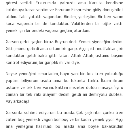
görevi verildi. Erzurum’da yalnızdı ama Kars’ta kendisine
katılmaya karar verdim ve Erzurum Ekspresine gidiş-dönüş bilet
aldım. Tabi yataklı vagondan. Bindim, yerleştim. Bir ben varım
koca vagonda bir de kondüktör. Vakitlerden bir öğle vakti,
yemek için bir öndeki vagona geçtim, oturdum.
Garson geldi, şaşkın biraz. Buyrun dedi. Yemek yiyeceğim dedim.
Gitti, mönü getirdi ama ortam bir garip. Aşçı çıktı mutfaktan, bir
kondüktör geldi baktı gitti falan. Allah Allah, üstümü başımı
kontrol ediyorum, bir gariplik mi var diye.
Neyse yemeğimi ısmarladım, hayır yani bin kez tren yolculuğu
yaptım, biliyorum usulü ama bu lokanta farklı. İkram ikram
üstüne ve tek ben varım. Baktım mezeler doldu masaya “iyi o
zaman bir tek rakı alayım” dedim, geldi mi demiryolu dublesi.
Vay arkadaş!
Garsonla sohbet ediyorum bu arada. Çok şaşkınlar çünkü tren
zaten boş, yemekli vagon bomboş ve bir kadın yemek yiyor. Aşçı
ana yemeğimi hazırladı bu arada ama böyle bakakaldım