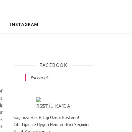
İNSTAGRAM
FACEBOOK
Facebook
of
fa
iş
STILIKA’DA
or
Saçınıza Hak Ettiği Özeni Gösterin!
ak
Cilt Tipinize Uygun Nemlendirici Seçimini
da
Nasıl Yapmalısınız?