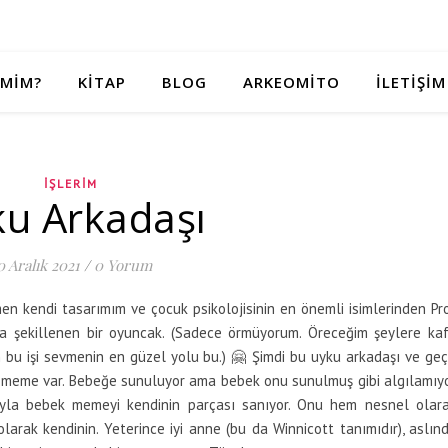
IMIM?
KITAP
BLOG
ARKEOMITO
İLETIŞIM
İŞLERIM
u Arkadaşı
0 Aralık 2021
/
0 Yorum
n kendi tasarımım ve çocuk psikolojisinin en önemli isimlerinden Pr
a şekillenen bir oyuncak. (Sadece örmüyorum. Öreceğim şeylere ka
 bu işi sevmenin en güzel yolu bu.) 🤗 Şimdi bu uyku arkadaşı ve geç
e meme var. Bebeğe sunuluyor ama bebek onu sunulmuş gibi algılamıy
yla bebek memeyi kendinin parçası sanıyor. Onu hem nesnel olar
larak kendinin. Yeterince iyi anne (bu da Winnicott tanımıdır), aslın