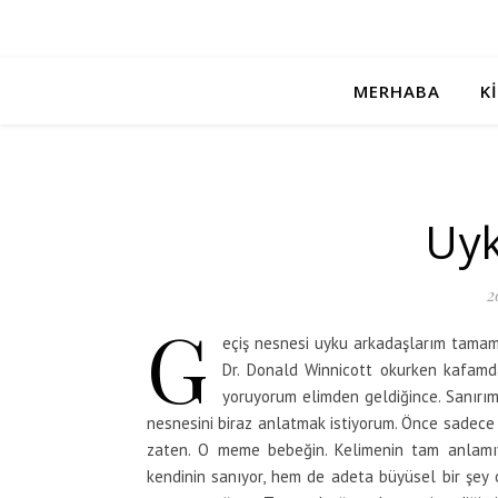
MERHABA
K
Uyk
2
G
eçiş nesnesi uyku arkadaşlarım tamame
Dr. Donald Winnicott okurken kafamd
yoruyorum elimden geldiğince. Sanırım
nesnesini biraz anlatmak istiyorum. Önce sadec
zaten. O meme bebeğin. Kelimenin tam anlamı
kendinin sanıyor, hem de adeta büyüsel bir şey o