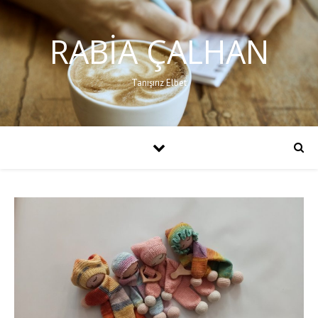
RABIA ÇALHAN
Tanışırız Elbet