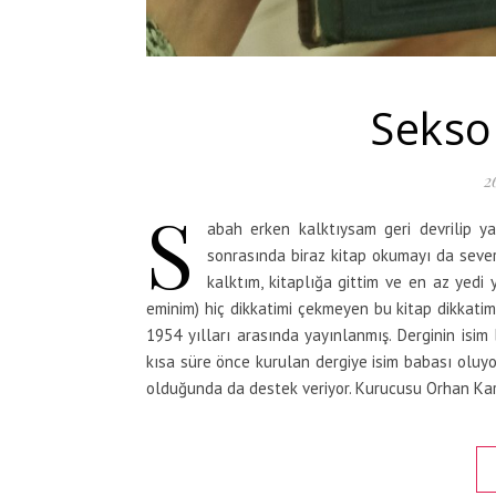
Sekso
2
S
abah erken kalktıysam geri devrilip y
sonrasında biraz kitap okumayı da seve
kalktım, kitaplığa gittim ve en az yed
eminim) hiç dikkatimi çekmeyen bu kitap dikkatimi
1954 yılları arasında yayınlanmış. Derginin isim
kısa süre önce kurulan dergiye isim babası oluyo
olduğunda da destek veriyor. Kurucusu Orhan Ka