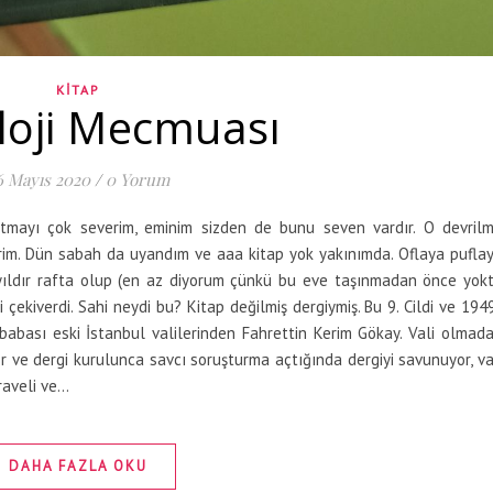
KITAP
loji Mecmuası
6 Mayıs 2020
/
0 Yorum
atmayı çok severim, eminim sizden de bunu seven vardır. O devril
rim. Dün sabah da uyandım ve aaa kitap yok yakınımda. Oflaya pufla
i yıldır rafta olup (en az diyorum çünkü bu eve taşınmadan önce yok
 çekiverdi. Sahi neydi bu? Kitap değilmiş dergiymiş. Bu 9. Cildi ve 194
 babası eski İstanbul valilerinden Fahrettin Kerim Gökay. Vali olmad
r ve dergi kurulunca savcı soruşturma açtığında dergiyi savunuyor, va
raveli ve…
DAHA FAZLA OKU