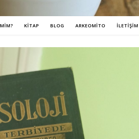
IMIM?
KITAP
BLOG
ARKEOMITO
İLETIŞIM