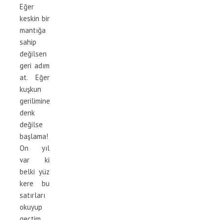
Eğer
keskin bir
mantığa
sahip
değilsen
geri adım
at. Eğer
kuşkun
gerilimine
denk
değilse
başlama!
On yıl
var ki
belki yüz
kere bu
satırları
okuyup
geçtim.