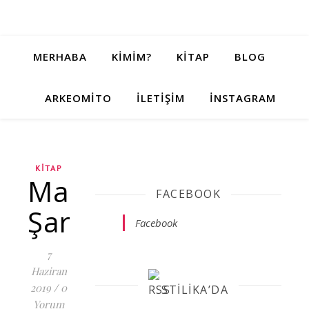
MERHABA
KIMIM?
KITAP
BLOG
ARKEOMITO
İLETIŞIM
İNSTAGRAM
KITAP
Maldoror’un
FACEBOOK
Şarkıları
Facebook
7
Haziran
2019
/
0
STILIKA’DA
Yorum