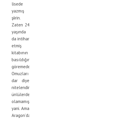
lisede
yazmış
şiirin.
Zaten 24
yaşında
da intihar
etmiş
kitabının
basıldığını
göremeden.
Omuzları
dar diye
nitelendirdiği
ünlülerden
olamamış
yani. Ama
Aragon’dan…