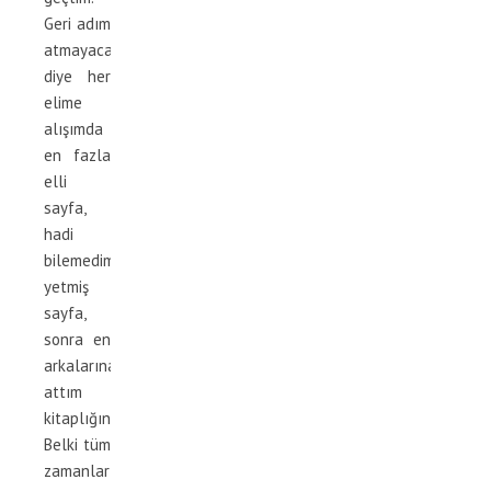
Geri adım
atmayacağım
diye her
elime
alışımda
en fazla
elli
sayfa,
hadi
bilemedim
yetmiş
sayfa,
sonra en
arkalarına
attım
kitaplığın.
Belki tüm
zamanların