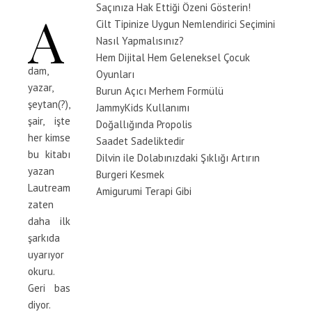
Saçınıza Hak Ettiği Özeni Gösterin!
A
Cilt Tipinize Uygun Nemlendirici Seçimini
Nasıl Yapmalısınız?
Hem Dijital Hem Geleneksel Çocuk
dam,
Oyunları
yazar,
Burun Açıcı Merhem Formülü
şeytan(?),
JammyKids Kullanımı
şair, işte
Doğallığında Propolis
her kimse
Saadet Sadeliktedir
bu kitabı
Dilvin ile Dolabınızdaki Şıklığı Artırın
yazan
Burgeri Kesmek
Lautreamont
Amigurumi Terapi Gibi
zaten
daha ilk
şarkıda
uyarıyor
okuru.
Geri bas
diyor.