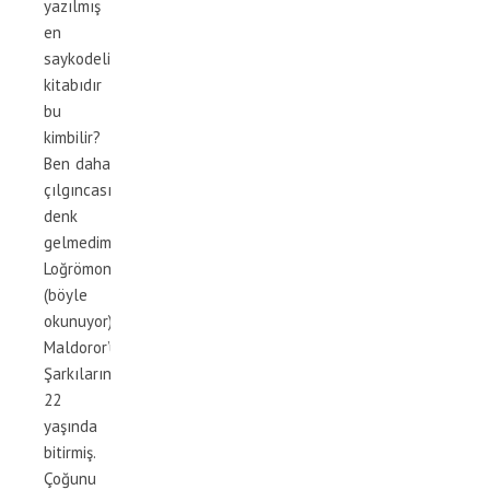
yazılmış
en
saykodelik
kitabıdır
bu
kimbilir?
Ben daha
çılgıncasına
denk
gelmedim.
Loğrömon
(böyle
okunuyor)
Maldoror’un
Şarkılarını
22
yaşında
bitirmiş.
Çoğunu