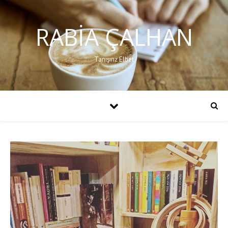
RABIA ÇALHAN
Tanışırız Elbet