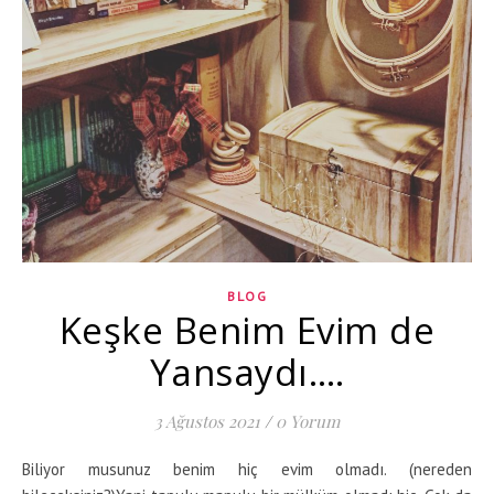
BLOG
Keşke Benim Evim de
Yansaydı….
3 Ağustos 2021
/
0 Yorum
Biliyor musunuz benim hiç evim olmadı. (nereden