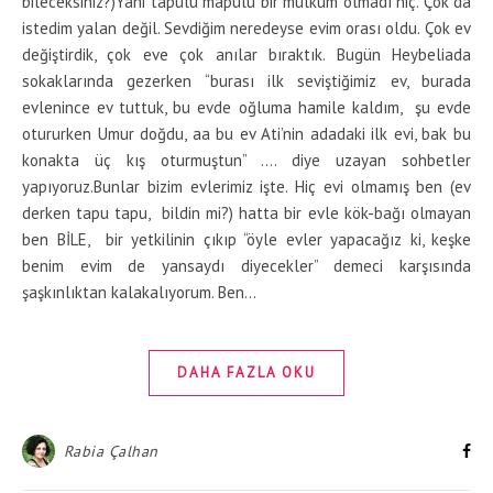
bileceksiniz?)Yani tapulu mapulu bir mülküm olmadı hiç. Çok da
istedim yalan değil. Sevdiğim neredeyse evim orası oldu. Çok ev
değiştirdik, çok eve çok anılar bıraktık. Bugün Heybeliada
sokaklarında gezerken “burası ilk seviştiğimiz ev, burada
evlenince ev tuttuk, bu evde oğluma hamile kaldım, şu evde
otururken Umur doğdu, aa bu ev Ati’nin adadaki ilk evi, bak bu
konakta üç kış oturmuştun” …. diye uzayan sohbetler
yapıyoruz.Bunlar bizim evlerimiz işte. Hiç evi olmamış ben (ev
derken tapu tapu, bildin mi?) hatta bir evle kök-bağı olmayan
ben BİLE, bir yetkilinin çıkıp “öyle evler yapacağız ki, keşke
benim evim de yansaydı diyecekler” demeci karşısında
şaşkınlıktan kalakalıyorum. Ben…
DAHA FAZLA OKU
Rabia Çalhan