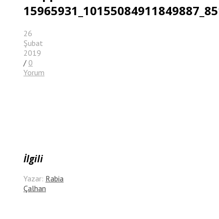
15965931_10155084911849887_85
26
Şubat
2019
/
0
Yorum
İlgili
Yazar:
Rabia
Çalhan