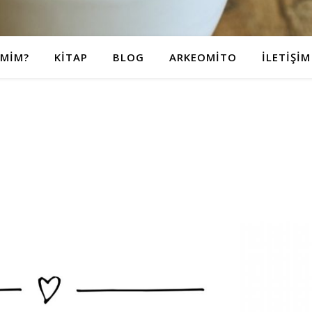
IMIM?
KITAP
BLOG
ARKEOMITO
İLETIŞIM