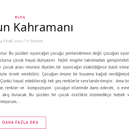
BLOG
un Kahramanı
4 Ocak 2021
/
0 Yorum
ktur. Bu yüzden oyuncağın çocuğu yönlendirmesi değil çocuğun oyu
 olursa çocuk hayal dünyasını hiçbir engele takılmadan genişletebili
r çocuk aracı nesnesi diyelim, bir oyuncağın olabildiğince basit olma
 Şöyle örnek verebiliriz: Çocuğun önüne bir boyama kağıdı verdiğimiz
Çünkü hayal edebileceği tek şey renklerle sınırlandırılmıştır. Ama b
rmlar, renkler ve kompozisyon çocuğun ellerinde dans edecek, o evr
r akış bulacak. Bu yüzden bir çocuk özellikle istemedikçe bebek 
ermiyorum.…
DAHA FAZLA OKU