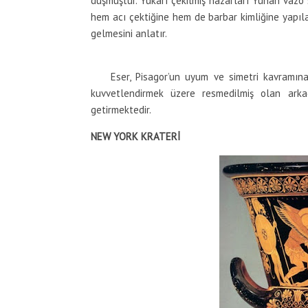
düşmüştür. Yukarı çekilmiş nazarları Yunan vazo s
hem acı çektiğine hem de barbar kimliğine yapılan
gelmesini anlatır.
Eser, Pisagor’un uyum ve simetri kavramına u
kuvvetlendirmek üzere resmedilmiş olan ark
getirmektedir.
NEW YORK KRATERİ