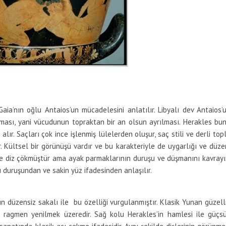
aia’nın oğlu Antaios’un mücadelesini anlatılır. Libyalı dev Antaios’
pması, yani vücudunun topraktan bir an olsun ayrılması. Herakles bu
alır. Saçları çok ince işlenmiş lülelerden oluşur, saç stili ve derli top
r. Kültsel bir görünüşü vardır ve bu karakteriyle de uygarlığı ve düze
lde diz çökmüştür ama ayak parmaklarının duruşu ve düşmanını kavrayı
u duruşundan ve sakin yüz ifadesinden anlaşılır.
un düzensiz sakalı ile bu özelliği vurgulanmıştır. Klasik Yunan güzell
e ragmen yenilmek üzeredir. Sağ kolu Herakles’in hamlesi ile güçs