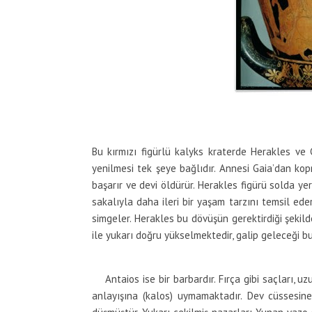
Bu kırmızı figürlü kalyks kraterde Herakles ve G
yenilmesi tek şeye bağlıdır. Annesi Gaia’dan ko
başarır ve devi öldürür. Herakles figürü solda yer 
sakalıyla daha ileri bir yaşam tarzını temsil ede
simgeler. Herakles bu dövüşün gerektirdiği şeki
ile yukarı doğru yükselmektedir, galip geleceği b
Antaios ise bir barbardır. Fırça gibi saçları, uz
anlayışına (kalos) uymamaktadır. Dev cüssesin