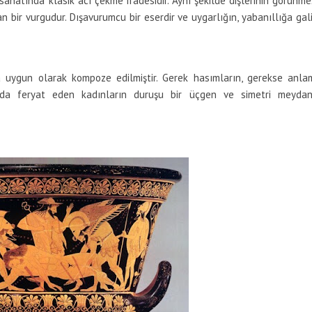
anatında klasik acı çekme ifadesidir. Aynı şekilde dişlerinin görünme
 bir vurgudur. Dışavurumcu bir eserdir ve uygarlığın, yabanıllığa gal
ygun olarak kompoze edilmiştir. Gerek hasımların, gerekse anla
ada feryat eden kadınların duruşu bir üçgen ve simetri meyda