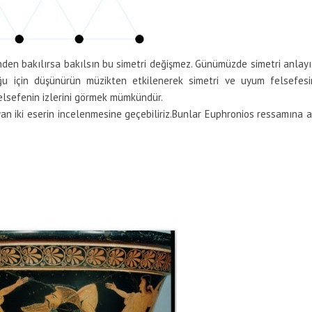
yönden bakılırsa bakılsın bu simetri değişmez. Günümüzde simetri anlayı
uğu için düşünürün müzikten etkilenerek simetri ve uyum felsefesi
felsefenin izlerini görmek mümkündür.
an iki eserin incelenmesine geçebiliriz.Bunlar Euphronios ressamına a