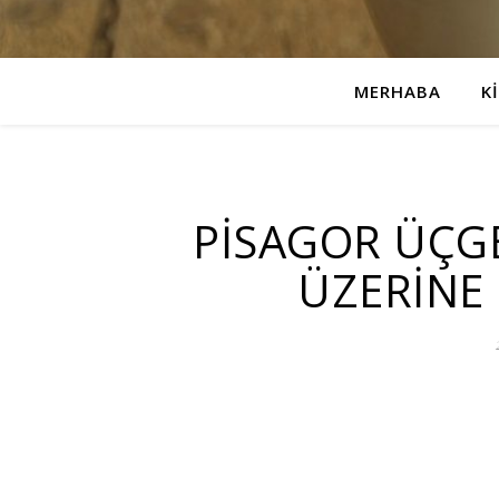
MERHABA
K
PİSAGOR ÜÇGE
ÜZERİNE