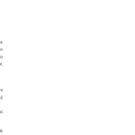
ne
in
lü
r,
ni
u)
al
ak