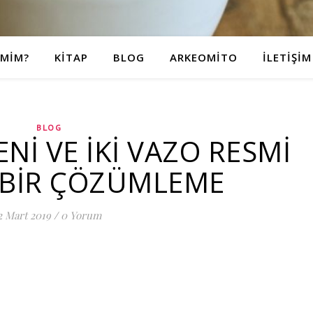
IMIM?
KITAP
BLOG
ARKEOMITO
İLETIŞIM
BLOG
Nİ VE İKİ VAZO RESMİ
 BİR ÇÖZÜMLEME
2 Mart 2019
/
0 Yorum