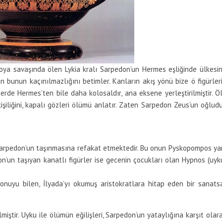
a savaşında ölen Lykia kralı Sarpedon’un Hermes eşliğinde ülkesi
n bunun kaçınılmazlığını betimler. Kanların akış yönü bize ö figürler
erde Hermes’ten bile daha kolosaldır, ana eksene yerleştirilmiştir. Ö
işiliğini, kapalı gözleri ölümü anlatır. Zaten Sarpedon Zeus’un oğludu
.
arpedon’un taşınmasına refakat etmektedir. Bu onun Pyskopompos ya
don’un taşıyan kanatlı figürler ise gecenin çocukları olan Hypnos (uyk
uyu bilen, İlyada’yı okumuş aristokratlara hitap eden bir sanats
miştir. Uyku ile ölümün eğilişleri, Sarpedon’un yataylığına karşıt olar