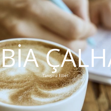
BIA ÇAL
Tanışırız Elbet